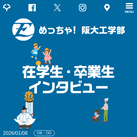
MENU
2026/01/08
OB・OG