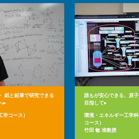
・ 紙と鉛筆で研究できる
誰もが安心できる、原子
へ▸
目指して▸
工学コース）
環境・エネルギー工学科
コース）
竹田 敏 准教授