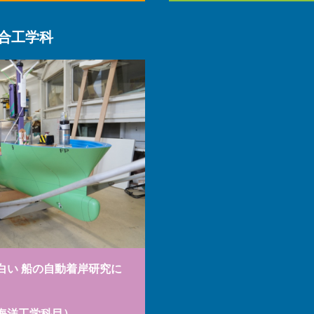
合工学科
白い 船の自動着岸研究に
海洋工学科目）