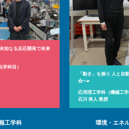
 未知なる反応開発で未来
化学科目）
「動き」を操り 人と自
会へ▸
応用理工学科（機械工学
石川 将人 教授
報工学科
環境・エネ