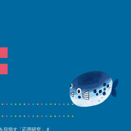
！
を目指す「応用研究」ま