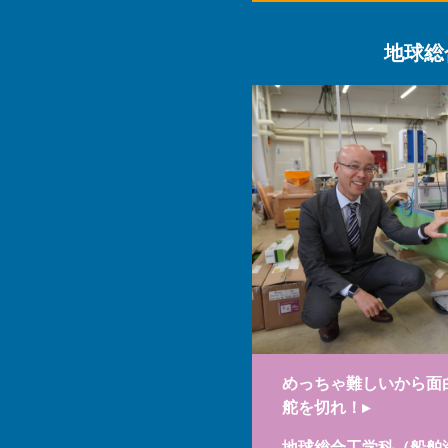
地球総
めっちゃ難しいから面
舵を切れ！▸
地球総合工学科（船舶