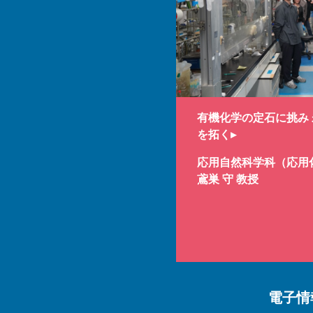
有機化学の定石に挑み
を拓く▸
応用自然科学科（応用
鳶巣 守 教授
電子情