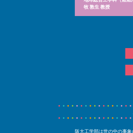
牧 敦生 教授
阪大工学部は世の中の事象