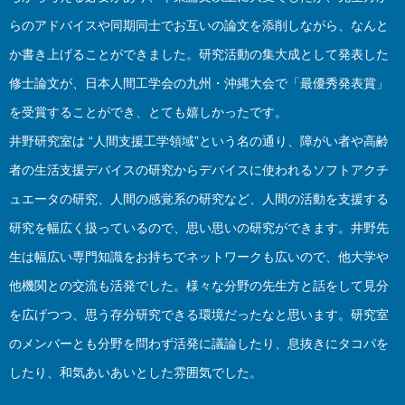
らのアドバイスや同期同士でお互いの論文を添削しながら、なんと
か書き上げることができました。研究活動の集大成として発表した
修士論文が、日本人間工学会の九州・沖縄大会で「最優秀発表賞」
を受賞することができ、とても嬉しかったです。
井野研究室は “人間支援工学領域”という名の通り、障がい者や高齢
者の生活支援デバイスの研究からデバイスに使われるソフトアクチ
ュエータの研究、人間の感覚系の研究など、人間の活動を支援する
研究を幅広く扱っているので、思い思いの研究ができます。井野先
生は幅広い専門知識をお持ちでネットワークも広いので、他大学や
他機関との交流も活発でした。様々な分野の先生方と話をして見分
を広げつつ、思う存分研究できる環境だったなと思います。研究室
のメンバーとも分野を問わず活発に議論したり、息抜きにタコパを
したり、和気あいあいとした雰囲気でした。