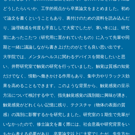
どうしたらいいか、工学的視点から卒業論文をまとめました。初め
て論文を書くということもあり、裏付けのための資料を読み込んだ
り、論理構成を何度も手直しして大変でしたが、寒い冬には、研究
室にあったこたつ（研究用に置かれていたもの）に入って先輩や同
期と一緒に議論しながら書き上げたのがとても良い思い出です。
大学院では、メンタルヘルスに関わるデバイスを開発したいと思
い、井野研究室で触覚の研究を行っていました。触覚は質感の知覚
だけでなく、情動へ働きかける作用もあり、集中力やリラックス効
果を高めることもできます。このような背景から、触覚感覚の呈示
方法について検討する中で、指先触覚感覚の識別能に興味が湧き、
触覚感覚がどれくらい記憶に残り、テクスチャ（物体の表面の質
感）の識別に影響するかを研究しました。研究室の１期生で先輩が
いなかったので、修士論文を書く際には、社会意義や研究背景をい
ちから考える必要があり、卒業論文以上に大変でしたが、先生方か