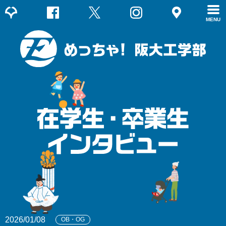
MENU
2026/01/08
OB・OG