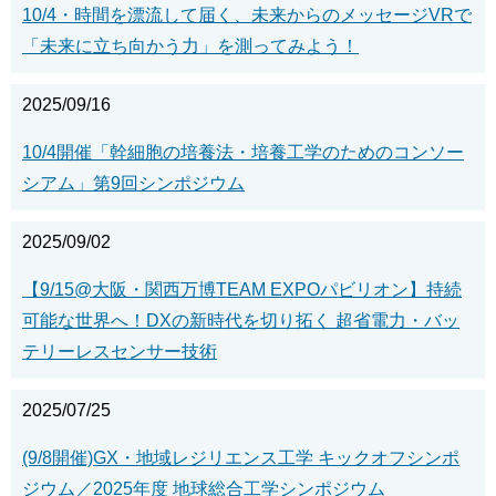
10/4・時間を漂流して届く、未来からのメッセージVRで
「未来に立ち向かう力」を測ってみよう！
2025/09/16
10/4開催「幹細胞の培養法・培養工学のためのコンソー
シアム」第9回シンポジウム
2025/09/02
【9/15@大阪・関西万博TEAM EXPOパビリオン】持続
可能な世界へ！DXの新時代を切り拓く 超省電力・バッ
テリーレスセンサー技術
2025/07/25
(9/8開催)GX・地域レジリエンス工学 キックオフシンポ
ジウム／2025年度 地球総合工学シンポジウム