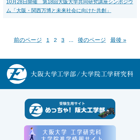
10月28日開催 第18回大阪大学共同研究講座シンポジウ
ム「大阪・関西万博と未来社会に向けた共創」
前のページ
1
2
3
...
後のページ
最後 »