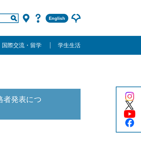
English
国際交流・留学
学生生活
格者発表につ