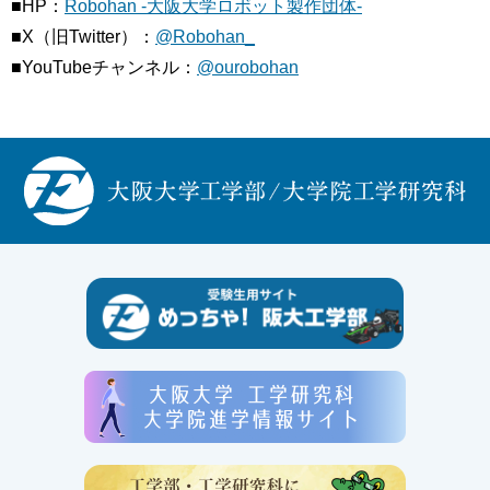
■HP：
Robohan -大阪大学ロボット製作団体-
■X（旧Twitter）：
@Robohan_
■YouTubeチャンネル：
@ourobohan