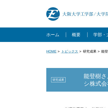
ホーム
概要
学部・
HOME
トピックス
研究成果
能登
能登樹さ
研究成果
シ株式会