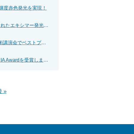
輝度赤色発光を実現！
【プレスリリース】分子の“踊り方”で光の色と向きが決まる！強くねじれたエキシマー発光の仕組みを解明
榎木陸人さん(物理学系専攻 精密工学コース)が精密工学会 春季大会学術講演会でベストプレゼンテーション賞を受賞しました
陳思樺さん(環境エネルギー工学専攻)がCAADRIA 2026 Young CAADRIA Awardを受賞しました
 »