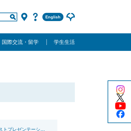
English
国際交流・留学
学生生活
東良航太さん(機械工学専攻)が精密工学会 関西地方定期学術講演会 ベストプレゼンテーション賞を受賞しました