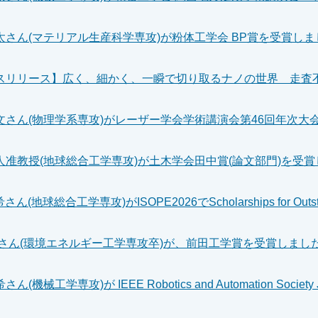
太さん(マテリアル生産科学専攻)が粉体工学会 BP賞を受賞しま
人准教授(地球総合工学専攻)が土木学会田中賞(論文部門)を受
松さん(環境エネルギー工学専攻卒)が、前田工学賞を受賞しまし