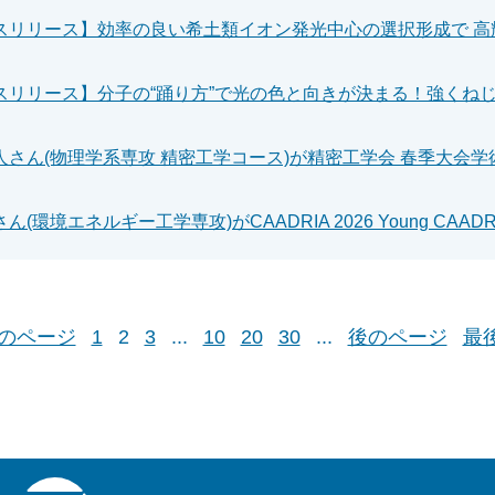
スリリース】効率の良い希土類イオン発光中心の選択形成で 高
のページ
1
2
3
...
10
20
30
...
後のページ
最後