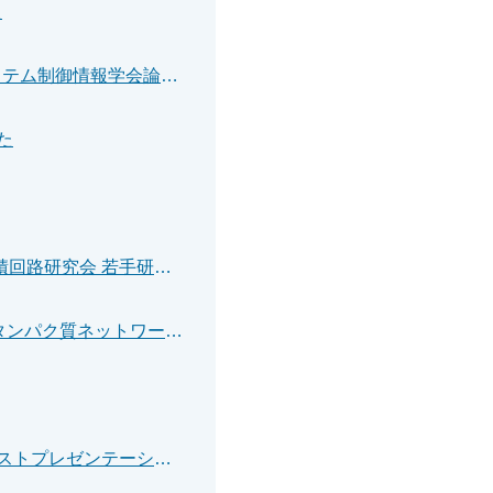
た
坪根直希さん・南裕樹招へい教授・石川将人教授(機械工学専攻)がシステム制御情報学会論文賞を受賞しました
た
鷲見真太郎さん（電気電子情報通信工学専攻）が電子情報通信学会集積回路研究会 若手研究会優秀ポスター賞を受賞しました
【プレスリリース】光の“力”でタンパク質を積み上げる 秩序的に動くタンパク質ネットワークを作製するための新技術
玉木佑機さん（機械工学専攻）が精密工学会 春季大会学術講演会でベストプレゼンテーション賞を受賞しました