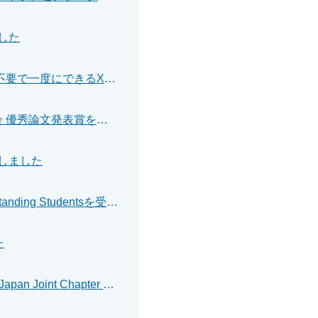
した
【プレスリリース】広く、細かく、一瞬で切り取るナノの世界 走査不要で一度にできるX線撮影技術を開発
藤井紀文さん(物理学系専攻)がレーザー学会学術講演会第46回年次大会 優秀論文発表賞を受賞しました
賞しました
山崎瑞希さん(地球総合工学専攻)がISOPE2026でScholarships for Outstanding Studentsを受賞しました
た
池田悠希さん(機械工学専攻)が IEEE Robotics and Automation Society Japan Joint Chapter Young Award (ICRA2026) を受賞しました