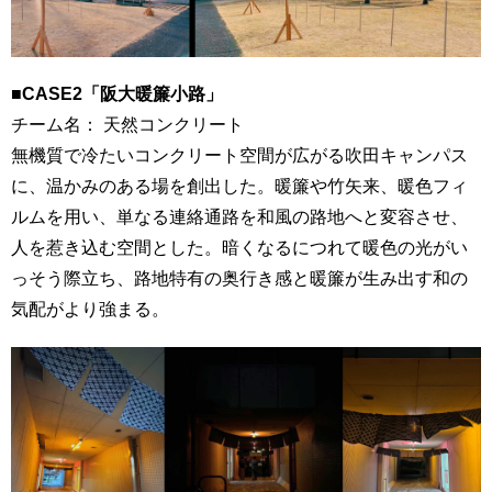
■CASE2「阪大暖簾小路」
チーム名： 天然コンクリート
無機質で冷たいコンクリート空間が広がる吹田キャンパス
に、温かみのある場を創出した。暖簾や竹矢来、暖色フィ
ルムを用い、単なる連絡通路を和風の路地へと変容させ、
人を惹き込む空間とした。暗くなるにつれて暖色の光がい
っそう際立ち、路地特有の奥行き感と暖簾が生み出す和の
気配がより強まる。