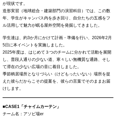
が現状です。
造形実習（地球総合・建築部門の演習科目）では、この数
年、学生がキャンパス内を歩き回り、自分たちの五感をフ
ル活用して魅力が眠る屋外空間を発掘してきました。
学生達は、約3か月にかけて計画・準備を行い、2026年2月
5日に本イベントを実施しました。
2025年度は、はじめて３つのチームに分かれて活動を展開
し、普段人通りの少ない道、寒々しい無機質な通路、そし
て滞在の少ない広場の音に着目しました。
季節柄居場所となりづらい（けどもったいない）場所を捉
えた彼らだからこその提案を、彼らの言葉でそのままお届
けします。
■CASE1「チャイムカーテン」
チーム名：アソビ場er