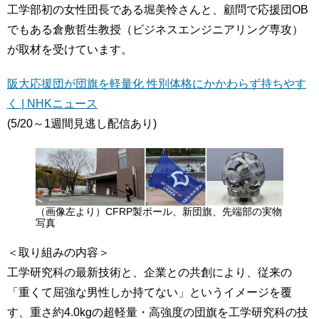
工学部初の女性団長である堀美怜さんと、顧問で応援団OB
でもある倉敷哲生教授（ビジネスエンジニアリング専攻）
が取材を受けています。
阪大応援団が団旗を軽量化 性別体格にかかわらず持ちやす
く | NHKニュース
(5/20～1週間見逃し配信あり)
（画像左より）CFRP製ポール、新団旗、先端部の実物
写真
＜取り組みの内容＞
工学研究科の最新技術と、企業との共創により、従来の
「重くて屈強な男性しか持てない」というイメージを覆
す、重さ約4.0kgの超軽量・高強度の団旗を工学研究科の技