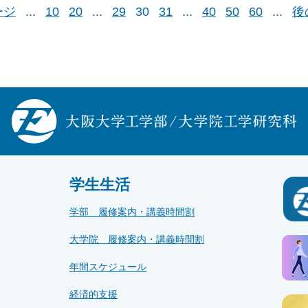
ージ
...
10
20
...
29
30
31
...
40
50
60
...
後
学生生活
学部 履修案内・講義時間割
大学院 履修案内・講義時間割
年間スケジュール
経済的支援