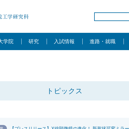
大学院
研究
入試情報
進路・就職
トピックス
果