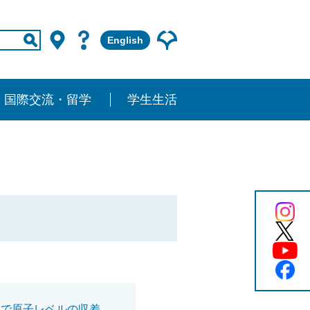
English
国際交流・留学
学生生活
【プレスリリース】X線顕微鏡の進化！ 新形状可変ミラーで原子レベルの収差補正を実現