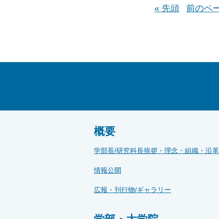
« 先頭
前のペ
概要
学部長/研究科長挨拶・理念・組織・沿革
情報公開
広報・刊行物/ギャラリー