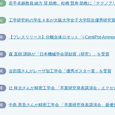
せ
工学研究科の学生４名が大阪大学女子大学院生優秀研究
せ
果
森 直樹 講師が「日本機械学会奨励賞（研究）」を受賞
果
吉田環さんがレーザ加工学会「優秀ポスター賞」を受賞
果
果
中島 憲吾さんが精密工学会 「卒業研究発表講演会」最優
果