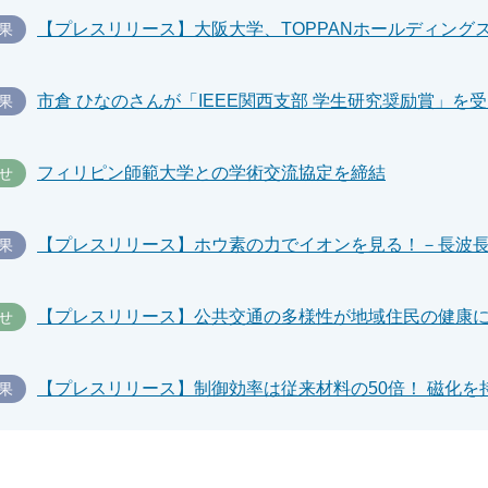
果
市倉 ひなのさんが「IEEE関西支部 学生研究奨励賞」を
果
フィリピン師範大学との学術交流協定を締結
せ
果
せ
果