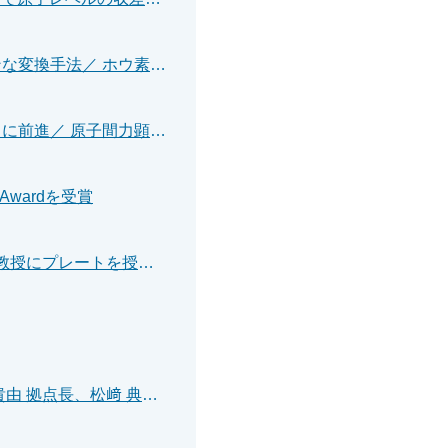
【プレスリリース】＼実現！理想的なアミノ酸のクリーンな変換手法／ ホウ素触媒を巧みに設計。水素を用いて多様なアミノ酸・ペプチドをアルキル化
【プレスリリース】＼ナノ光触媒材料の設計・評価へさらに前進／ 原子間力顕微鏡によるメカノ触媒反応を達成－酸化チタン表面上でのCOからCO2への酸化反応に成功－
r Awardを受賞
2024年度採択 テクノアリーナ 若手卓越教員 神戸 徹也 准教授にプレートを授与しました
2024年度採択 テクノアリーナ 最先端研究拠点部門 中野 貴由 拠点長、松﨑 典弥 拠点長にプレートを授与しました