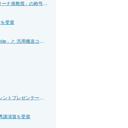
若手卓越教員 緒方 奨 助教、松﨑 賢寿 助教に「テクノアリーナ准教授」の称号を付与
賞を受賞
【プレスリリース】分離合体ロボット「i-CentiPot-Ammonite」と 汎用搬送コンテナ「BRAINS」を新開発－革新的な災害対応システムの提案－
辻 柊太さんが精密工学会 「卒業研究発表講演会」エクセレントプレゼンテーション賞を受賞
秀講演賞を受賞