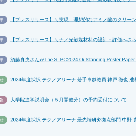
果
果
須藤真央さんがThe SLPC2024 Outstanding Poster Pape
果
せ
大学院進学説明会（５月開催分）の予約受付について
報
せ