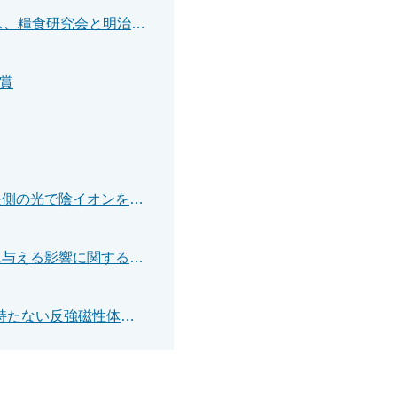
【プレスリリース】大阪大学、TOPPANホールディングス、糧食研究会と明治、 乳汁様物質をつくる乳腺組織を体外で作製－3D細胞培養技術「invivoid®」を活用した三次元の乳腺組織から乳汁様物質生成を確認 乳がん患者の乳腺組織の再建や培養ミルクの生産を目指す－
受賞
【プレスリリース】ホウ素の力でイオンを見る！－長波長側の光で陰イオンを検出する新材料－
【プレスリリース】公共交通の多様性が地域住民の健康に与える影響に関する共同研究開始のお知らせ
【プレスリリース】制御効率は従来材料の50倍！ 磁化を持たない反強磁性体のスピンを電圧で制御！－低消費電力・テラヘルツ駆動デバイスへ道－