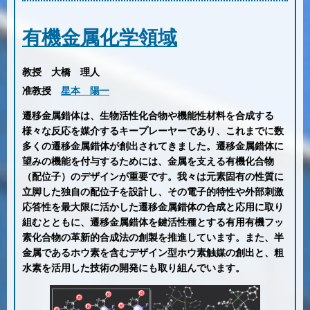
有機金属化学領域
教授
大橋 理人
准教授
星本 陽一
遷移金属錯体は、生物活性化合物や機能性材料を合成する
様々な反応を媒介するキープレーヤーであり、これまでに数
多くの遷移金属錯体が創出されてきました。遷移金属錯体に
望みの機能を付与するためには、金属を支える有機化合物
（配位子）のデザインが重要です。我々は元素固有の性質に
立脚した独自の配位子を設計し、その電子的特性や外部刺激
応答性を最大限に活かした遷移金属錯体の合成と応用に取り
組むとともに、遷移金属錯体を鍵活性種とする有用有機フッ
素化合物の革新的合成法の創製を推進しています。また、半
金属であるホウ素を含むデザイン型ホウ素触媒の創出と、粗
水素を活用した技術の開発にも取り組んでいます。