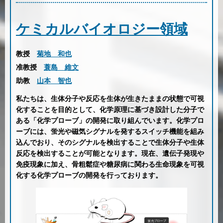
ケミカルバイオロジー領域
教授
菊地 和也
准教授
蓑島 維文
助教
山本 智也
私たちは、生体分子や反応を生体が生きたままの状態で可視
化することを目的として、化学原理に基づき設計した分子で
ある「化学プローブ」の開発に取り組んでいます。化学プロ
ーブには、蛍光や磁気シグナルを発するスイッチ機能を組み
込んでおり、そのシグナルを検出することで生体分子や生体
反応を検出することが可能となります。現在、遺伝子発現や
免疫現象に加え、骨粗鬆症や糖尿病に関わる生命現象を可視
化する化学プローブの開発を行っております。