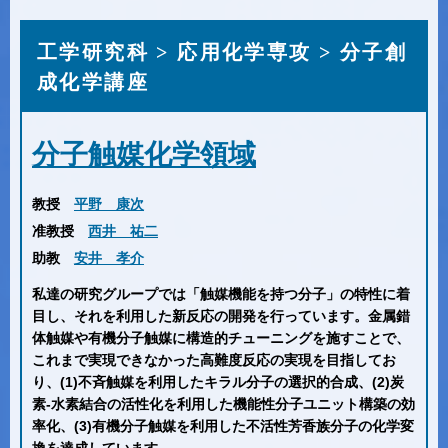
工学研究科 > 応用化学専攻 > 分子創
成化学講座
分子触媒化学領域
教授
平野 康次
准教授
西井 祐二
助教
安井 孝介
私達の研究グループでは「触媒機能を持つ分子」の特性に着
目し、それを利用した新反応の開発を行っています。金属錯
体触媒や有機分子触媒に構造的チューニングを施すことで、
これまで実現できなかった高難度反応の実現を目指してお
り、(1)不斉触媒を利用したキラル分子の選択的合成、(2)炭
素-水素結合の活性化を利用した機能性分子ユニット構築の効
率化、(3)有機分子触媒を利用した不活性芳香族分子の化学変