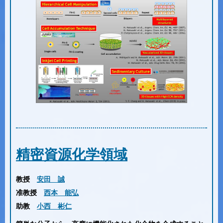
精密資源化学領域
教授
安田 誠
准教授
西本 能弘
助教
小西 彬仁