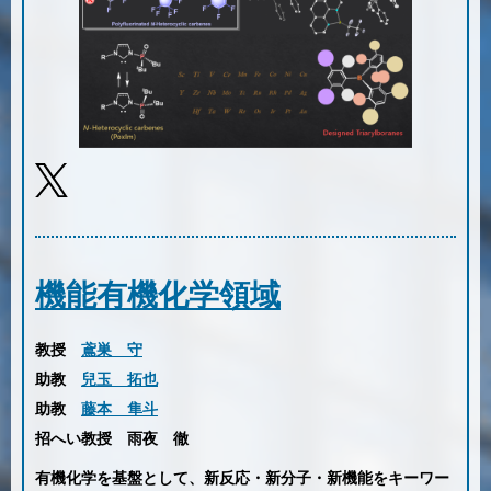
機能有機化学領域
教授
鳶巣 守
助教
兒玉 拓也
助教
藤本 隼斗
招へい教授
雨夜 徹
有機化学を基盤として、新反応・新分子・新機能をキーワー