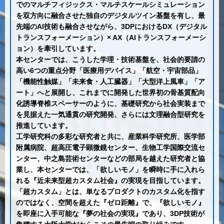
でのマルチフィジックス・マルチスケールシミュレーション
を双方向に融合させた独自のデジタルツイン基盤を有し、最
先端のAI技術も融合させながら、3DPにおけるDX（デジタル
トランスフォーメーション）× AX（AIトランスフォーメーシ
ョン）を牽引しています。
本センターでは、こうした学理・技術基盤を、社会的要請の
高い6つの重点分野「医療用デバイス」「航空・宇宙部品」
「機能性触媒」「未来食・人工臓器」「大型洋上風車」「ア
ート」へと展開し、これまでに開発した世界初の骨基質配向
化誘導脊椎スペーサーのように、基礎研究から社会実装まで
を見据えた一気通貫の研究開発、さらには文理融合型研究を
推進しています。
工学研究科の多彩な研究者と共に、産業科学研究所、医学部
附属病院、超高圧電子顕微鏡センター、生物工学国際交流セ
ンター、中之島芸術センターなどの部局を越えた研究者と協
業し、本センターでは、「欲しいモノ」を瞬時に手に入れら
れる『近未来型超カスタム社会』の実現を目指しています。
「超カスタム」とは、単なるプロダクトのカスタム化を指す
のではなく、空間を超えた『ゼロ距離』で、『欲しいモノ』
を即座に入手可能な『夢の社会の実現』であり、3DP技術が